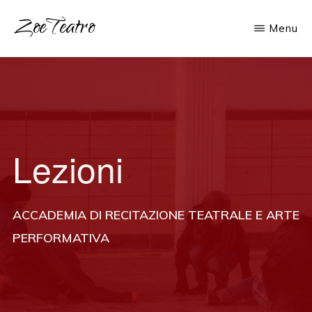
Passa
ZoeTeatro
Menu
al
Scuola
contenuto
di
principale
Recitazione
Lezioni
ACCADEMIA DI RECITAZIONE TEATRALE E ARTE
PERFORMATIVA