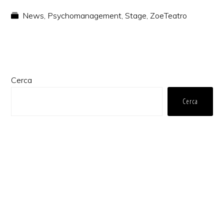
News
,
Psychomanagement
,
Stage
,
ZoeTeatro
Barra
Cerca
laterale
Cerca
primaria