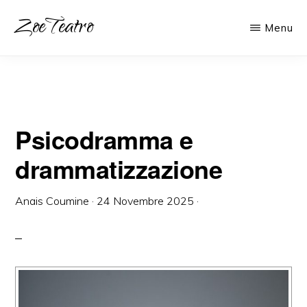
Passa
Passa
ZoeTeatro
Menu
al
alla
Scuola
contenuto
barra
di
principale
laterale
Recitazione
primaria
Psicodramma e
drammatizzazione
Anais Coumine
·
24 Novembre 2025
·