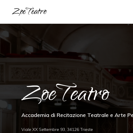
Passa
Passa
ZoeTeatro
alla
al
Scuola
navigazione
contenuto
di
primaria
principale
Recitazione
ZoeTeatro
Accademia di Recitazione Teatrale e Arte P
Viale XX Settembre 93, 34126 Trieste