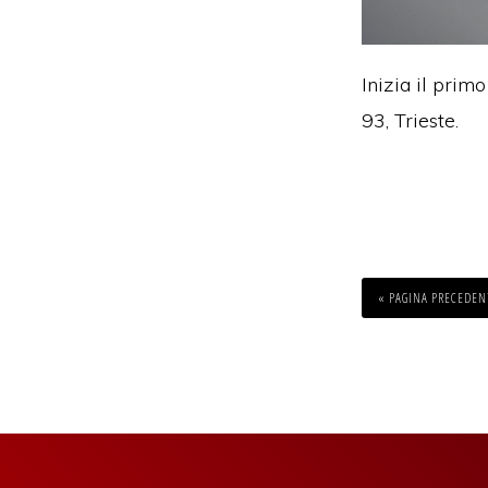
Inizia il prim
93, Trieste.
VAI
ALLA
«
PAGINA PRECEDEN