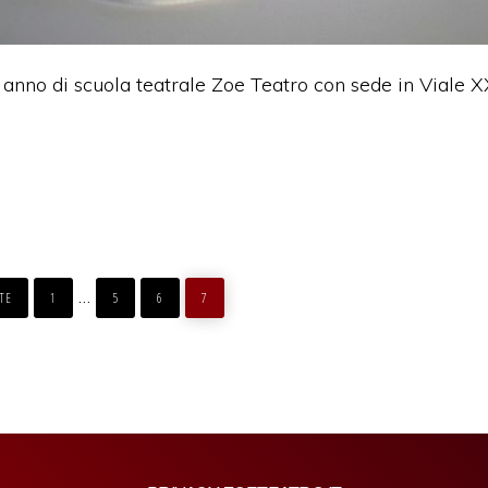
o anno di scuola teatrale Zoe Teatro con sede in Viale
PAGINA
PAGINA
PAGINA
PAGINA
Pagine
…
TE
1
5
6
7
interim
omesse